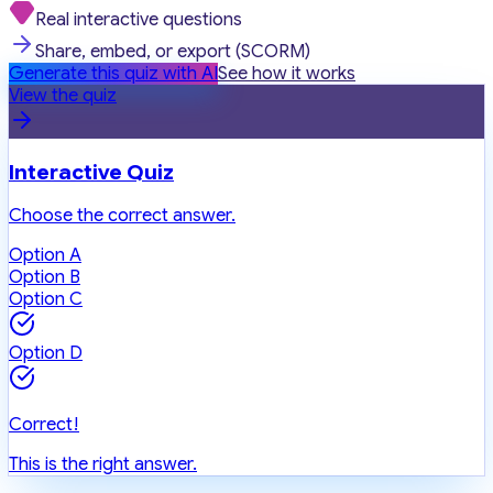
Real interactive questions
Share, embed, or export (SCORM)
Generate this quiz with AI
See how it works
View the quiz
Interactive Quiz
Choose the correct answer.
Option A
Option B
Option C
Option D
Correct!
This is the right answer.