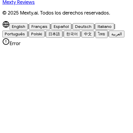
Mexty Reviews
© 2025 Mexty.ai. Todos los derechos reservados.
|
|
|
|
|
English
Français
Español
Deutsch
Italiano
|
|
|
|
|
|
Português
Polski
日本語
한국어
中文
ไทย
العربية
Error