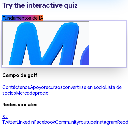
Try the interactive quiz
Fundamentos de IA
Campo de golf
Contáctenos
Apoyo
recursos
convertirse en socio
Lista de
socios
Mercado
precio
Redes sociales
X /
Twitter
LinkedIn
Facebook
Community
Youtube
Instagram
Redd