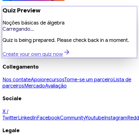
Quiz Preview
Noções básicas de álgebra
Carregando...
Quiz is being prepared. Please check back in a moment.
Create your own quiz now
Collegamento
Nos contate
Apoio
recursos
Torne-se um parceiro
Lista de
parceiros
Mercado
Avaliação
Sociale
X /
Twitter
LinkedIn
Facebook
Community
Youtube
Instagram
Redd
Legale