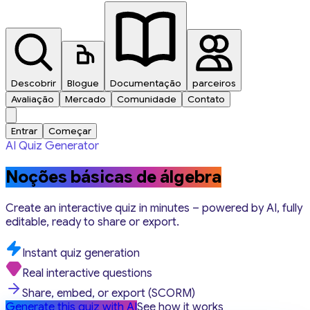
Descobrir
Blogue
Documentação
parceiros
Avaliação
Mercado
Comunidade
Contato
Entrar
Começar
AI Quiz Generator
Noções básicas de álgebra
Create an interactive quiz in minutes – powered by AI, fully
editable, ready to share or export.
Instant quiz generation
Real interactive questions
Share, embed, or export (SCORM)
Generate this quiz with AI
See how it works