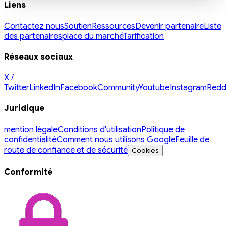
Liens
Contactez nous
Soutien
Ressources
Devenir partenaire
Liste
des partenaires
place du marché
Tarification
Réseaux sociaux
X /
Twitter
LinkedIn
Facebook
Community
Youtube
Instagram
Redd
Juridique
mention légale
Conditions d'utilisation
Politique de
confidentialité
Comment nous utilisons Google
Feuille de
route de confiance et de sécurité
Cookies
Conformité