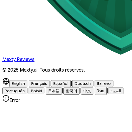
Mexty Reviews
© 2025 Mexty.ai. Tous droits réservés.
|
|
|
|
|
English
Français
Español
Deutsch
Italiano
|
|
|
|
|
|
Português
Polski
日本語
한국어
中文
ไทย
العربية
Error