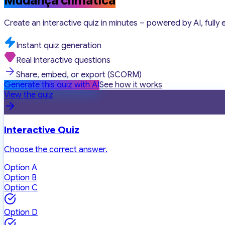
Mudança climática
Create an interactive quiz in minutes – powered by AI, fully 
Instant quiz generation
Real interactive questions
Share, embed, or export (SCORM)
Generate this quiz with AI
See how it works
View the quiz
Interactive Quiz
Choose the correct answer.
Option A
Option B
Option C
Option D