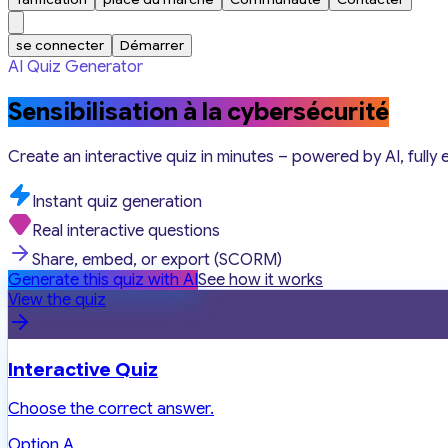
se connecter
Démarrer
AI Quiz Generator
Sensibilisation à la cybersécurité
Create an interactive quiz in minutes – powered by AI, fully 
Instant quiz generation
Real interactive questions
Share, embed, or export (SCORM)
Generate this quiz with AI
See how it works
View the quiz
Interactive Quiz
Choose the correct answer.
Option A