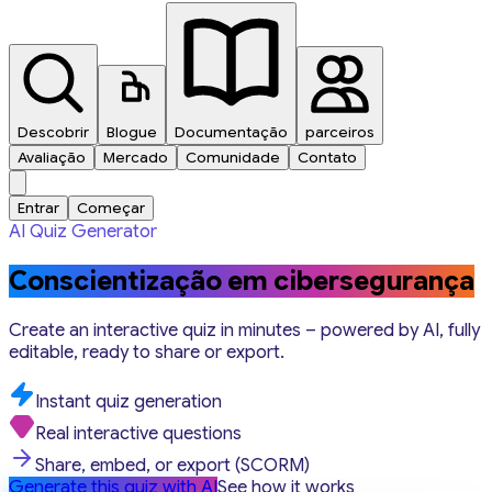
Descobrir
Blogue
Documentação
parceiros
Avaliação
Mercado
Comunidade
Contato
Entrar
Começar
AI Quiz Generator
Conscientização em cibersegurança
Create an interactive quiz in minutes – powered by AI, fully
editable, ready to share or export.
Instant quiz generation
Real interactive questions
Share, embed, or export (SCORM)
Generate this quiz with AI
See how it works