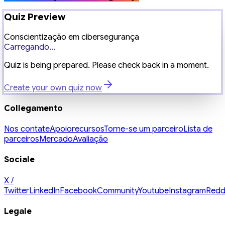
Quiz Preview
Conscientização em cibersegurança
Carregando...
Quiz is being prepared. Please check back in a moment.
Create your own quiz now
Collegamento
Nos contate
Apoio
recursos
Torne-se um parceiro
Lista de
parceiros
Mercado
Avaliação
Sociale
X /
Twitter
LinkedIn
Facebook
Community
Youtube
Instagram
Redd
Legale