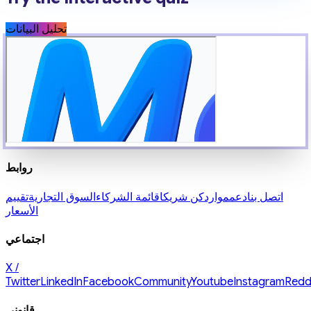
تحليل البيانات
روابط
اتصل بنا
دعم
موارد
كن شريكا
قائمة الشركاء
السوق التجارية
تقييم
الأسعار
اجتماعي
X /
Twitter
LinkedIn
Facebook
Community
Youtube
Instagram
Redd
قانوني