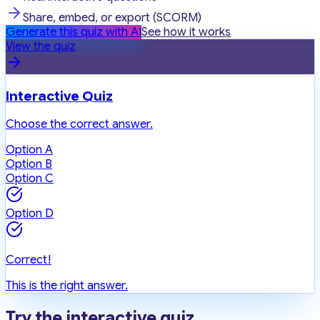
Share, embed, or export (SCORM)
Generate this quiz with AI
See how it works
View the quiz
Interactive Quiz
Choose the correct answer.
Option A
Option B
Option C
Option D
Correct!
This is the right answer.
Try the interactive quiz