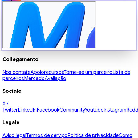
Collegamento
Nos contate
Apoio
recursos
Torne-se um parceiro
Lista de
parceiros
Mercado
Avaliação
Sociale
X /
Twitter
LinkedIn
Facebook
Community
Youtube
Instagram
Redd
Legale
Aviso legal
Termos de serviço
Política de privacidade
Como