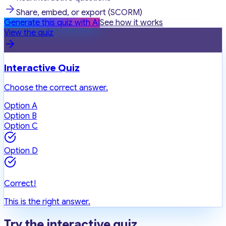
Share, embed, or export (SCORM)
Generate this quiz with AI
See how it works
View the quiz
Interactive Quiz
Choose the correct answer.
Option A
Option B
Option C
Option D
Correct!
This is the right answer.
Try the interactive quiz