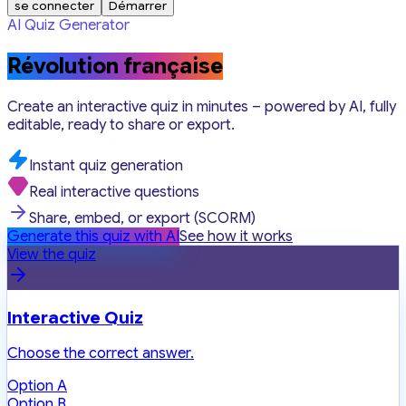
se connecter
Démarrer
AI Quiz Generator
Révolution française
Create an interactive quiz in minutes – powered by AI, fully
editable, ready to share or export.
Instant quiz generation
Real interactive questions
Share, embed, or export (SCORM)
Generate this quiz with AI
See how it works
View the quiz
Interactive Quiz
Choose the correct answer.
Option A
Option B