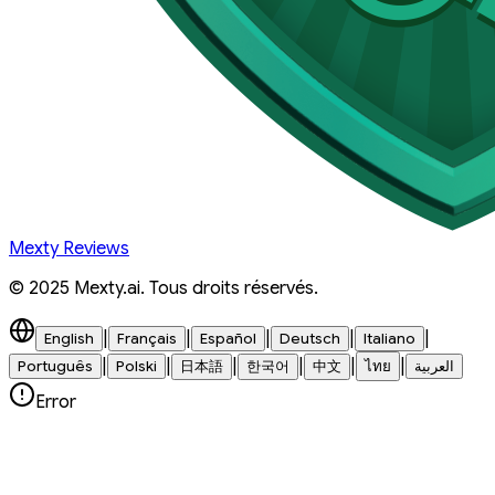
Mexty Reviews
© 2025 Mexty.ai. Tous droits réservés.
|
|
|
|
|
English
Français
Español
Deutsch
Italiano
|
|
|
|
|
|
Português
Polski
日本語
한국어
中文
ไทย
العربية
Error