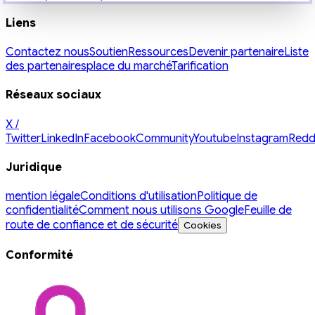
Liens
Contactez nous
Soutien
Ressources
Devenir partenaire
Liste
des partenaires
place du marché
Tarification
Réseaux sociaux
X /
Twitter
LinkedIn
Facebook
Community
Youtube
Instagram
Redd
Juridique
mention légale
Conditions d'utilisation
Politique de
confidentialité
Comment nous utilisons Google
Feuille de
route de confiance et de sécurité
Cookies
Conformité