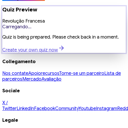
Quiz Preview
Revolução Francesa
Carregando...
Quiz is being prepared. Please check back in a moment.
Create your own quiz now
Collegamento
Nos contate
Apoio
recursos
Torne-se um parceiro
Lista de
parceiros
Mercado
Avaliação
Sociale
X /
Twitter
LinkedIn
Facebook
Community
Youtube
Instagram
Redd
Legale