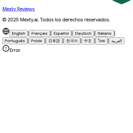
Mexty Reviews
© 2025 Mexty.ai. Todos los derechos reservados.
|
|
|
|
|
English
Français
Español
Deutsch
Italiano
|
|
|
|
|
|
Português
Polski
日本語
한국어
中文
ไทย
العربية
Error