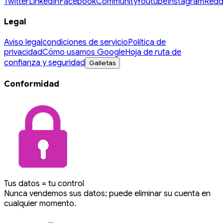
Twitter
LinkedIn
Facebook
Community
Youtube
Instagram
Redd
Legal
Aviso legal
condiciones de servicio
Política de
privacidad
Cómo usamos Google
Hoja de ruta de
confianza y seguridad
Galletas
Conformidad
Tus datos = tu control
Nunca vendemos sus datos; puede eliminar su cuenta en
cualquier momento.