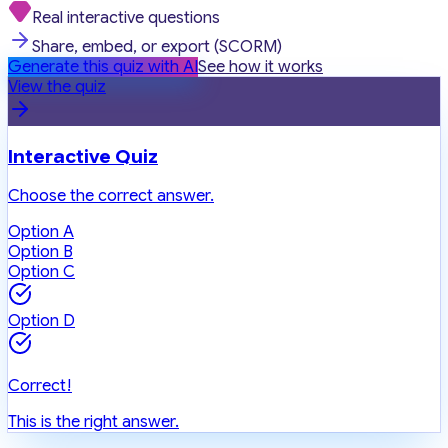
Real interactive questions
Share, embed, or export (SCORM)
Generate this quiz with AI
See how it works
View the quiz
Interactive Quiz
Choose the correct answer.
Option A
Option B
Option C
Option D
Correct!
This is the right answer.