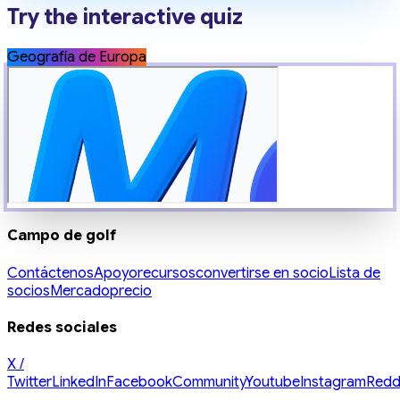
Try the interactive quiz
Geografía de Europa
Campo de golf
Contáctenos
Apoyo
recursos
convertirse en socio
Lista de
socios
Mercado
precio
Redes sociales
X /
Twitter
LinkedIn
Facebook
Community
Youtube
Instagram
Redd