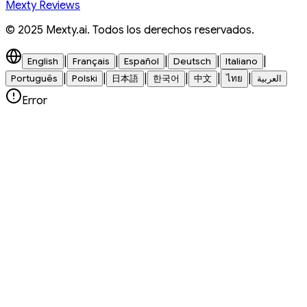
Mexty Reviews
© 2025 Mexty.ai. Todos los derechos reservados.
|
|
|
|
|
English
Français
Español
Deutsch
Italiano
|
|
|
|
|
|
Português
Polski
日本語
한국어
中文
ไทย
العربية
Error