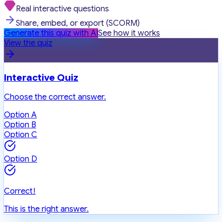
Real interactive questions
Share, embed, or export (SCORM)
Generate this quiz with AI
See how it works
View the quiz
Interactive Quiz
Choose the correct answer.
Option A
Option B
Option C
Option D
Correct!
This is the right answer.