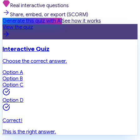
Real interactive questions
Share, embed, or export (SCORM)
Generate this quiz with AI
See how it works
View the quiz
Interactive Quiz
Choose the correct answer.
Option A
Option B
Option C
Option D
Correct!
This is the right answer.