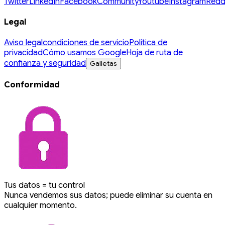
Twitter
LinkedIn
Facebook
Community
Youtube
Instagram
Redd
Legal
Aviso legal
condiciones de servicio
Política de
privacidad
Cómo usamos Google
Hoja de ruta de
confianza y seguridad
Galletas
Conformidad
Tus datos = tu control
Nunca vendemos sus datos; puede eliminar su cuenta en
cualquier momento.