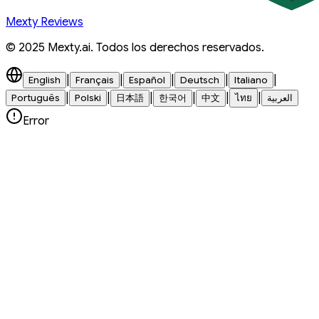
Mexty Reviews
© 2025 Mexty.ai. Todos los derechos reservados.
|
|
|
|
|
English
Français
Español
Deutsch
Italiano
|
|
|
|
|
|
Português
Polski
日本語
한국어
中文
ไทย
العربية
Error