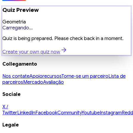
Quiz Preview
Geometria
Carregando...
Quiz is being prepared. Please check back in a moment.
Create your own quiz now
Collegamento
Nos contate
Apoio
recursos
Torne-se um parceiro
Lista de
parceiros
Mercado
Avaliação
Sociale
X /
Twitter
LinkedIn
Facebook
Community
Youtube
Instagram
Redd
Legale