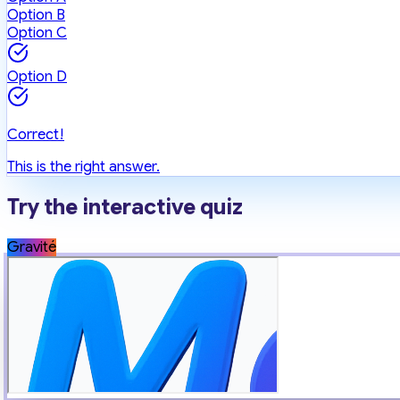
Option B
Option C
Option D
Correct!
This is the right answer.
Try the interactive quiz
Gravité