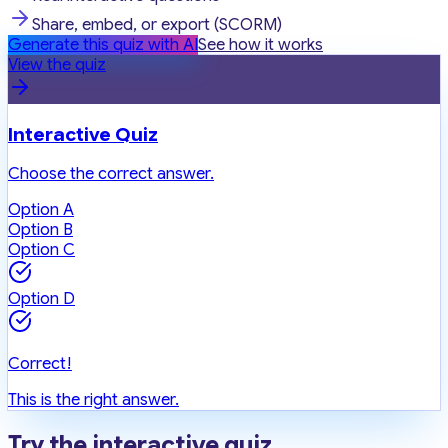
Share, embed, or export (SCORM)
Generate this quiz with AI
See how it works
View the quiz
Interactive Quiz
Choose the correct answer.
Option A
Option B
Option C
Option D
Correct!
This is the right answer.
Try the interactive quiz