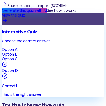
Share, embed, or export (SCORM)
Generate this quiz with AI
See how it works
View the quiz
Interactive Quiz
Choose the correct answer.
Option A
Option B
Option C
Option D
Correct!
This is the right answer.
Try the interactive quiz