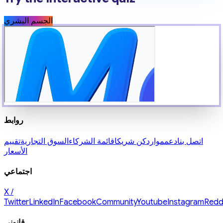
الجسم البشري
روابط
اتصل بنا
دعم
موارد
كن شريكا
قائمة الشركاء
السوق التجارية
تقييم
الأسعار
اجتماعي
X /
Twitter
LinkedIn
Facebook
Community
Youtube
Instagram
Redd
قانوني