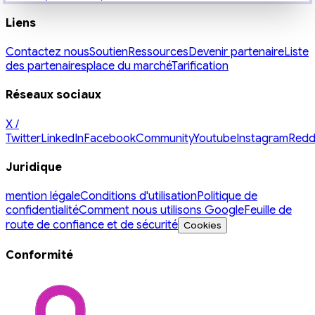
Liens
Contactez nous
Soutien
Ressources
Devenir partenaire
Liste
des partenaires
place du marché
Tarification
Réseaux sociaux
X /
Twitter
LinkedIn
Facebook
Community
Youtube
Instagram
Redd
Juridique
mention légale
Conditions d'utilisation
Politique de
confidentialité
Comment nous utilisons Google
Feuille de
route de confiance et de sécurité
Cookies
Conformité