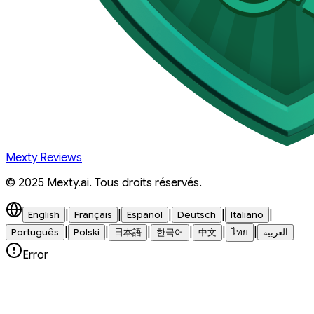
Mexty Reviews
© 2025 Mexty.ai. Tous droits réservés.
|
|
|
|
|
English
Français
Español
Deutsch
Italiano
|
|
|
|
|
|
Português
Polski
日本語
한국어
中文
ไทย
العربية
Error