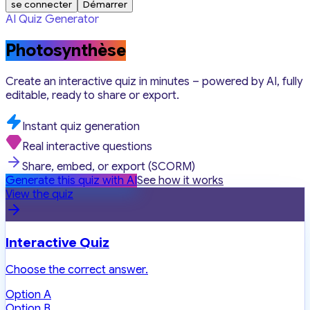
se connecter
Démarrer
AI Quiz Generator
Photosynthèse
Create an interactive quiz in minutes – powered by AI, fully
editable, ready to share or export.
Instant quiz generation
Real interactive questions
Share, embed, or export (SCORM)
Generate this quiz with AI
See how it works
View the quiz
Interactive Quiz
Choose the correct answer.
Option A
Option B