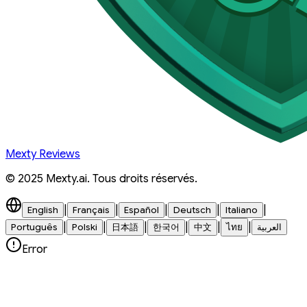
Mexty Reviews
© 2025 Mexty.ai. Tous droits réservés.
|
|
|
|
|
English
Français
Español
Deutsch
Italiano
|
|
|
|
|
|
Português
Polski
日本語
한국어
中文
ไทย
العربية
Error