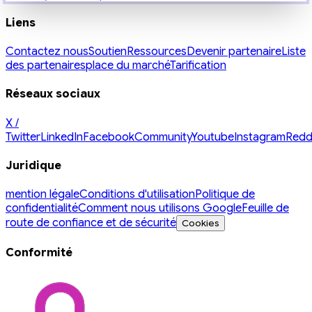
Liens
Contactez nous
Soutien
Ressources
Devenir partenaire
Liste
des partenaires
place du marché
Tarification
Réseaux sociaux
X /
Twitter
LinkedIn
Facebook
Community
Youtube
Instagram
Redd
Juridique
mention légale
Conditions d'utilisation
Politique de
confidentialité
Comment nous utilisons Google
Feuille de
route de confiance et de sécurité
Cookies
Conformité