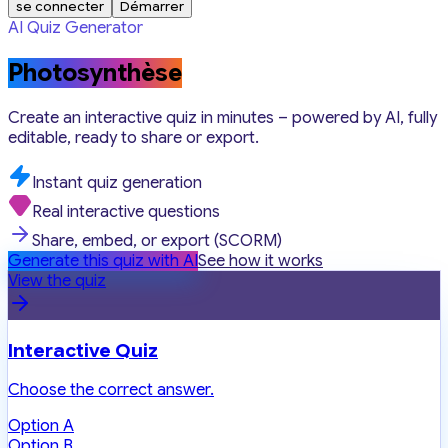
se connecter
Démarrer
AI Quiz Generator
Photosynthèse
Create an interactive quiz in minutes – powered by AI, fully
editable, ready to share or export.
Instant quiz generation
Real interactive questions
Share, embed, or export (SCORM)
Generate this quiz with AI
See how it works
View the quiz
Interactive Quiz
Choose the correct answer.
Option A
Option B