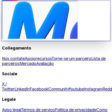
Collegamento
Nos contate
Apoio
recursos
Torne-se um parceiro
Lista de
parceiros
Mercado
Avaliação
Sociale
X /
Twitter
LinkedIn
Facebook
Community
Youtube
Instagram
Redd
Legale
Aviso legal
Termos de serviço
Política de privacidade
Como