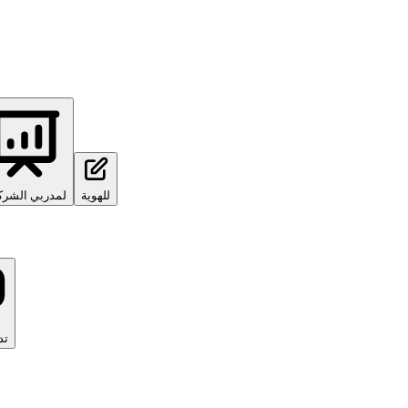
للهوية
لمدربي الشرك
تد