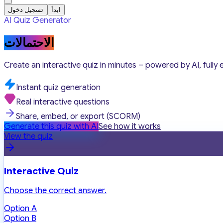
ابدأ
تسجيل دخول
AI Quiz Generator
الاحتمالات
Create an interactive quiz in minutes – powered by AI, fully 
Instant quiz generation
Real interactive questions
Share, embed, or export (SCORM)
Generate this quiz with AI
See how it works
View the quiz
Interactive Quiz
Choose the correct answer.
Option A
Option B