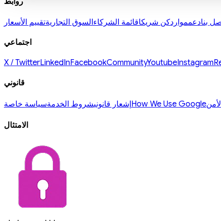
روابط
صل بنا
دعم
موارد
كن شريكا
قائمة الشركاء
السوق التجارية
تقييم الأسعار
اجتماعي
X / Twitter
LinkedIn
Facebook
Community
Youtube
Instagram
R
قانوني
لأمن
How We Use Google
إشعار قانوني
شروط الخدمة
سياسة خاصة
الامتثال