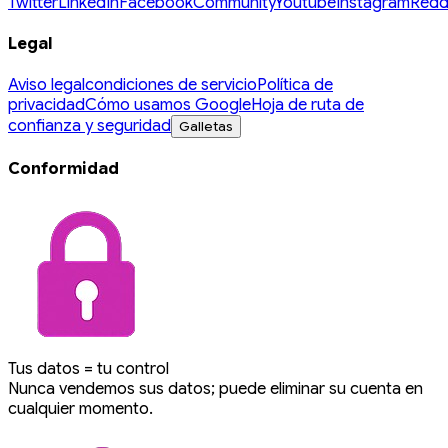
Twitter
LinkedIn
Facebook
Community
Youtube
Instagram
Redd
Legal
Aviso legal
condiciones de servicio
Política de
privacidad
Cómo usamos Google
Hoja de ruta de
confianza y seguridad
Galletas
Conformidad
Tus datos = tu control
Nunca vendemos sus datos; puede eliminar su cuenta en
cualquier momento.