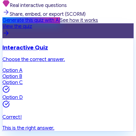
Real interactive questions
Share, embed, or export (SCORM)
Generate this quiz with AI
See how it works
View the quiz
Interactive Quiz
Choose the correct answer.
Option A
Option B
Option C
Option D
Correct!
This is the right answer.