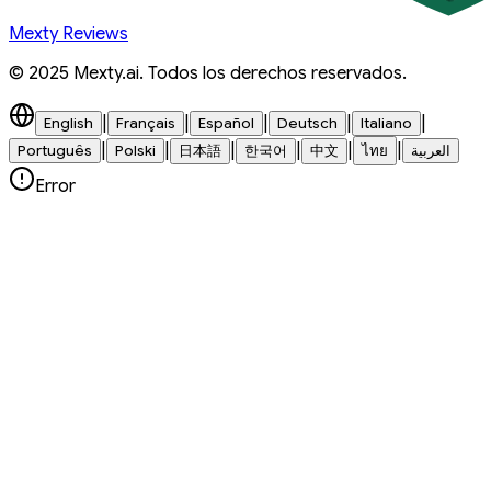
Mexty Reviews
© 2025 Mexty.ai. Todos los derechos reservados.
|
|
|
|
|
English
Français
Español
Deutsch
Italiano
|
|
|
|
|
|
Português
Polski
日本語
한국어
中文
ไทย
العربية
Error