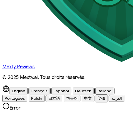
Mexty Reviews
© 2025 Mexty.ai. Tous droits réservés.
|
|
|
|
|
English
Français
Español
Deutsch
Italiano
|
|
|
|
|
|
Português
Polski
日本語
한국어
中文
ไทย
العربية
Error