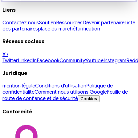
Liens
Contactez nous
Soutien
Ressources
Devenir partenaire
Liste
des partenaires
place du marché
Tarification
Réseaux sociaux
X /
Twitter
LinkedIn
Facebook
Community
Youtube
Instagram
Redd
Juridique
mention légale
Conditions d'utilisation
Politique de
confidentialité
Comment nous utilisons Google
Feuille de
route de confiance et de sécurité
Cookies
Conformité