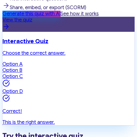
Share, embed, or export (SCORM)
Generate this quiz with AI
See how it works
View the quiz
Interactive Quiz
Choose the correct answer.
Option A
Option B
Option C
Option D
Correct!
This is the right answer.
Try the interactive quiz