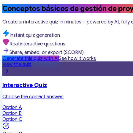
Conceptos básicos de gestión de pro
Create an interactive quiz in minutes – powered by AI, fully 
Instant quiz generation
Real interactive questions
Share, embed, or export (SCORM)
Generate this quiz with AI
See how it works
View the quiz
Interactive Quiz
Choose the correct answer.
Option A
Option B
Option C