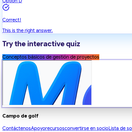
Option D
Correct!
This is the right answer.
Try the interactive quiz
Conceptos básicos de gestión de proyectos
Campo de golf
Contáctenos
Apoyo
recursos
convertirse en socio
Lista de s