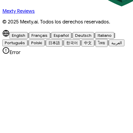
Mexty Reviews
© 2025 Mexty.ai. Todos los derechos reservados.
|
|
|
|
|
English
Français
Español
Deutsch
Italiano
|
|
|
|
|
|
Português
Polski
日本語
한국어
中文
ไทย
العربية
Error