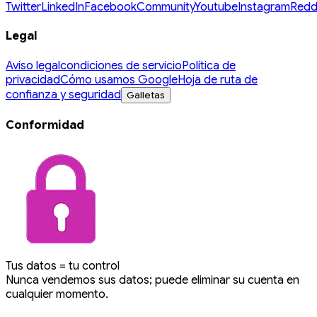
Twitter
LinkedIn
Facebook
Community
Youtube
Instagram
Redd
Legal
Aviso legal
condiciones de servicio
Política de
privacidad
Cómo usamos Google
Hoja de ruta de
confianza y seguridad
Galletas
Conformidad
Tus datos = tu control
Nunca vendemos sus datos; puede eliminar su cuenta en
cualquier momento.