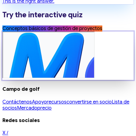
This is the right answer.
Try the interactive quiz
Conceptos básicos de gestión de proyectos
Campo de golf
Contáctenos
Apoyo
recursos
convertirse en socio
Lista de
socios
Mercado
precio
Redes sociales
X /