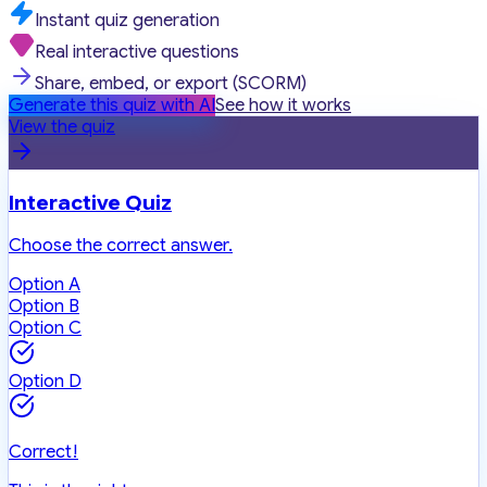
Instant quiz generation
Real interactive questions
Share, embed, or export (SCORM)
Generate this quiz with AI
See how it works
View the quiz
Interactive Quiz
Choose the correct answer.
Option A
Option B
Option C
Option D
Correct!