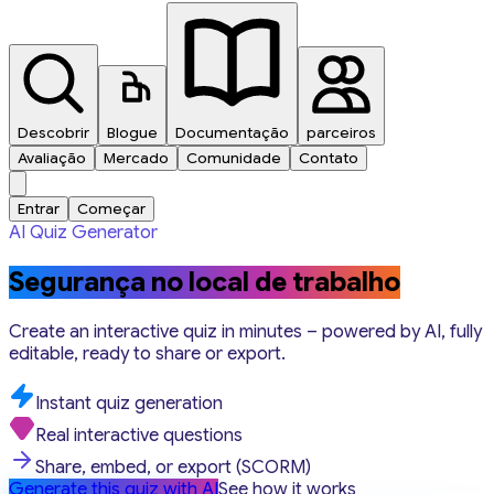
Descobrir
Blogue
Documentação
parceiros
Avaliação
Mercado
Comunidade
Contato
Entrar
Começar
AI Quiz Generator
Segurança no local de trabalho
Create an interactive quiz in minutes – powered by AI, fully
editable, ready to share or export.
Instant quiz generation
Real interactive questions
Share, embed, or export (SCORM)
Generate this quiz with AI
See how it works