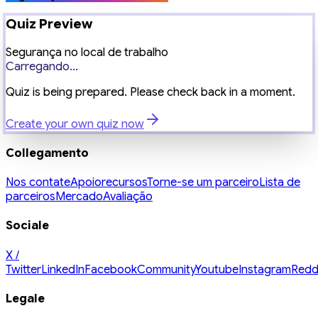
Quiz Preview
Segurança no local de trabalho
Carregando...
Quiz is being prepared. Please check back in a moment.
Create your own quiz now
Collegamento
Nos contate
Apoio
recursos
Torne-se um parceiro
Lista de
parceiros
Mercado
Avaliação
Sociale
X /
Twitter
LinkedIn
Facebook
Community
Youtube
Instagram
Redd
Legale