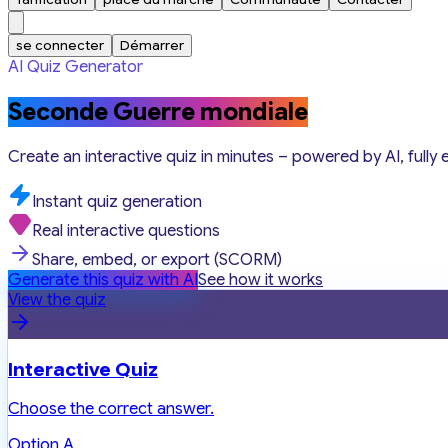
se connecter
Démarrer
AI Quiz Generator
Seconde Guerre mondiale
Create an interactive quiz in minutes – powered by AI, fully 
Instant quiz generation
Real interactive questions
Share, embed, or export (SCORM)
Generate this quiz with AI
See how it works
View the quiz
Interactive Quiz
Choose the correct answer.
Option A