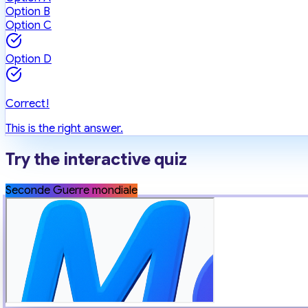
Option B
Option C
Option D
Correct!
This is the right answer.
Try the interactive quiz
Seconde Guerre mondiale