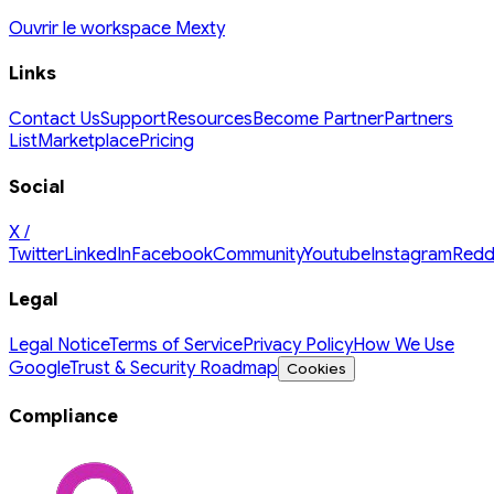
Ouvrir le workspace Mexty
Links
Contact Us
Support
Resources
Become Partner
Partners
List
Marketplace
Pricing
Social
X /
Twitter
LinkedIn
Facebook
Community
Youtube
Instagram
Redd
Legal
Legal Notice
Terms of Service
Privacy Policy
How We Use
Google
Trust & Security Roadmap
Cookies
Compliance