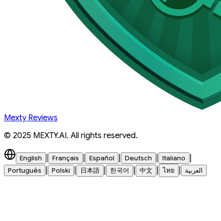
Mexty Reviews
© 2025 MEXTY.AI. All rights reserved.
|
|
|
|
|
English
Français
Español
Deutsch
Italiano
|
|
|
|
|
|
Português
Polski
日本語
한국어
中文
ไทย
العربية