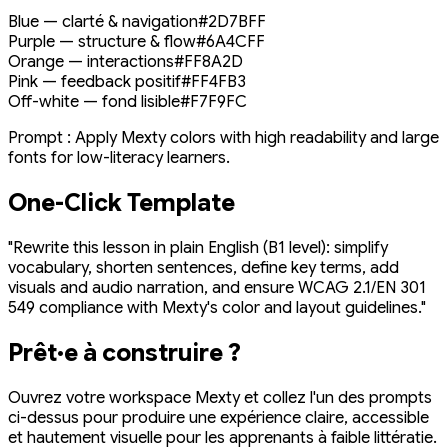
Blue — clarté & navigation
#2D7BFF
Purple — structure & flow
#6A4CFF
Orange — interactions
#FF8A2D
Pink — feedback positif
#FF4FB3
Off-white — fond lisible
#F7F9FC
Prompt :
Apply Mexty colors with high readability and large
fonts for low-literacy learners.
One-Click Template
"Rewrite this lesson in plain English (B1 level): simplify
vocabulary, shorten sentences, define key terms, add
visuals and audio narration, and ensure WCAG 2.1/EN 301
549 compliance with Mexty's color and layout guidelines."
Prêt·e à construire ?
Ouvrez votre workspace Mexty et collez l'un des prompts
ci-dessus pour produire une expérience claire, accessible
et hautement visuelle pour les apprenants à faible littératie.